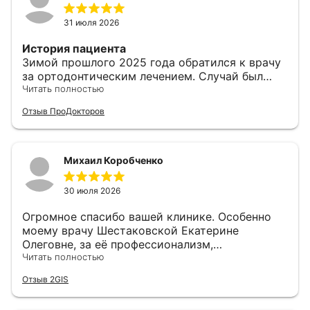
31 июля 2026
История пациента
Зимой прошлого 2025 года обратился к врачу
за ортодонтическим лечением. Случай был
сложный, и не в первой клинике отказывали.
Читать полностью
Абделкарим Ка уверенно показал похожие
Отзыв ПроДокторов
кейсы из собственной практики, расписал
стратегию лечения и не раз шел навстречу.
Очень советую!
Михаил Коробченко
Понравилось
Качественно, заботливо, внимательно. На
30 июля 2026
каждом приеме доктор выслушивает все
вопросы и дает рекомендации.
Огромное спасибо вашей клинике. Особенно
моему врачу Шестаковской Екатерине
Не понравилось
Олеговне, за её профессионализм,
Такого не было, все по высшему классу!
внимательное и уважительное отношение к
Читать полностью
клиенту. С ней лечение прошло спокойно и я
Отзыв 2GIS
это очень ценю! Ещё раз огромное спасибо!!!