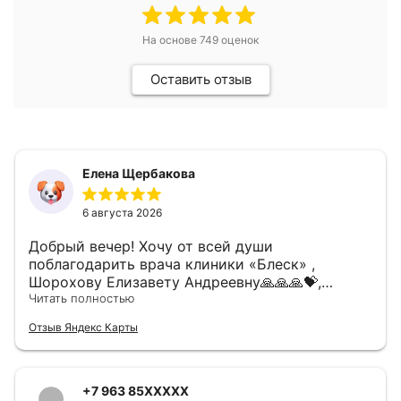
На основе
749
оценок
Оставить отзыв
Елена Щербакова
6 августа 2026
Добрый вечер! Хочу от всей души
поблагодарить врача клиники «Блеск» ,
Шорохову Елизавету Андреевну🙏🙏🙏💝,
замечательный врач, действительно
Читать полностью
профессионал своего дела, невероятно чуткая,
Отзыв Яндекс Карты
внимательная девушка!!! Лечение прошло без
боли и дискомфорта, спасибо Вам огромное 🙏
От всей души рекомендую данного врача 🙌🏼
😊 Большое Спасибо 💝
+7 963 85XXXXX